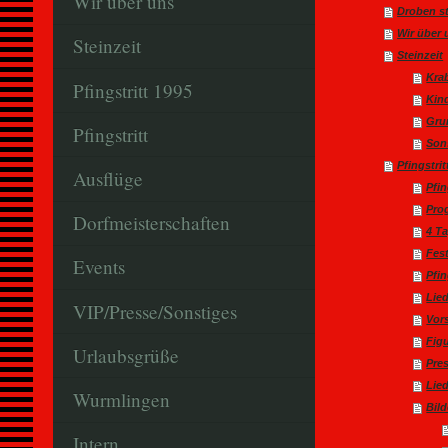
Wir über uns
Droben st
Wir über 
Steinzeit
Steinzeit
Kra
Pfingstritt 1995
Kin
Gru
Pfingstritt
Son
Pfingstrit
Ausflüge
Pfin
Pro
Dorfmeisterschaften
4 Ta
Fest
Events
Pfi
Lie
VIP/Presse/Sonstiges
Vor
Fig
Urlaubsgrüße
Pre
Lie
Wurmlingen
Bild
Intern