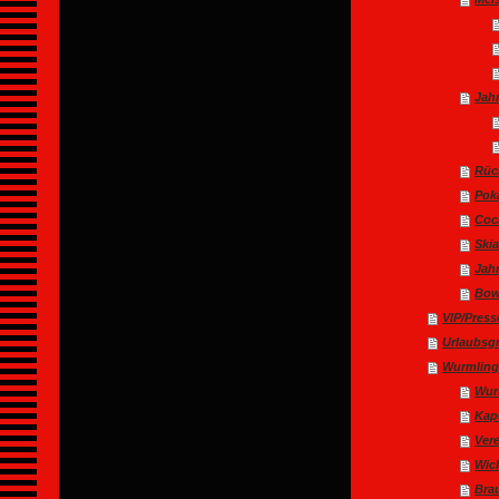
Jah
Rüc
Pok
Coc
Ski
Jah
Bow
VIP/Press
Urlaubsg
Wurmlin
Wur
Kap
Ver
Wic
Bra