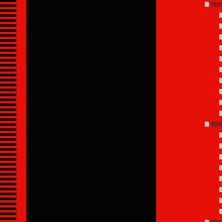
Hoc
Wei
Meis