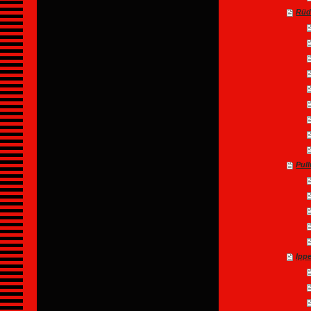
Rüd
Pul
Ipp