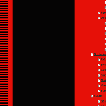
Egg
Obe
Dorfmeis
Zah
Ewi
Lie
Spi
Med
Von
Bild
Events
50-