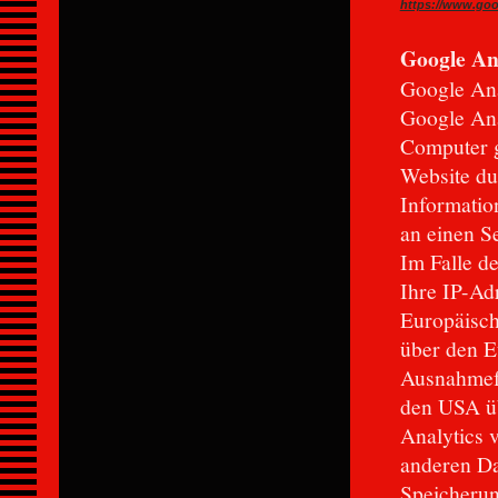
https://www.goog
Google An
Google Ana
Google Ana
Computer g
Website du
Informatio
an einen S
Im Falle d
Ihre IP-Ad
Europäisch
über den E
Ausnahmefä
den USA üb
Analytics 
anderen Da
Speicherun