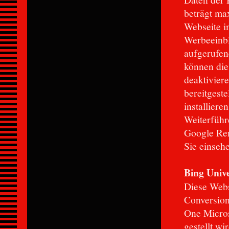
beträgt ma
Webseite i
Werbeeinbl
aufgerufen
können die
deaktivier
bereitgeste
installiere
Weiterführ
Google Rem
Sie einseh
Bing Univ
Diese Webs
Conversion
One Micro
gestellt wi