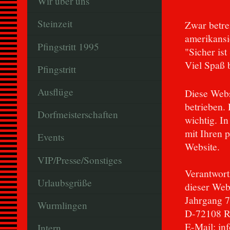
Wir über uns
Steinzeit
Zwar betre
amerikansi
Pfingstritt 1995
"Sicher ist
Viel Spaß 
Pfingstritt
Ausflüge
Diese Web
betrieben.
Dorfmeisterschaften
wichtig. I
mit Ihren 
Events
Website.
VIP/Presse/Sonstiges
Verantwort
Urlaubsgrüße
dieser Webs
Jahrgang 7
Wurmlingen
D-72108 R
E-Mail: i
Intern