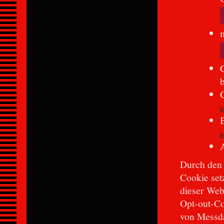
C
h
B
h
Durch den 
Cookie set
dieser Webs
Opt-out-Co
von Messda