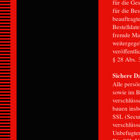
für die Ge
für die Be
beauftragt
Bestelldat
fremde Mar
weitergegeb
veröffentl
§ 28 Abs. 
Sichere D
Alle persö
sowie im B
verschlüss
bauen insb
SSL (Secur
verschlüsse
Unbefugten