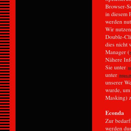
Browser-So
in diesem 
werden nut
Wir nutze
Double-Cli
dies nicht
Manager (
Nähere Inf
Sie unter
h
unter
https:/
unserer We
wurde, um 
Masking) z
Econda
Zur bedarf
werden du