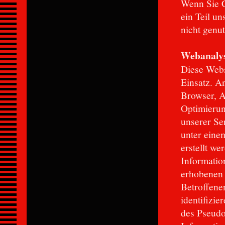
Wenn Sie C
ein Teil un
nicht genu
Webanalys
Diese Webs
Einsatz. A
Browser, A
Optimierun
unserer Se
unter eine
erstellt we
Informatio
erhobenen 
Betroffene
identifizi
des Pseud