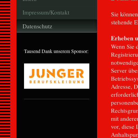
Impressum/Kontakt
Sie können
stehende 
Datenschutz
Erheben u
Wenn Sie d
Tausend Dank unserem Sponsor:
Registrier
notwendige
Server übe
Betriebssy
Adresse, D
erforderli
personenbe
Rechtsgrun
mit andere
vor, diese
Anhaltspun