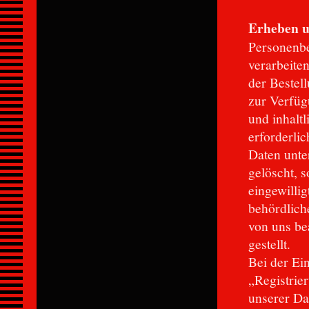
Erheben u
Personenbe
verarbeite
der Bestel
zur Verfüg
und inhalt
erforderli
Daten unte
gelöscht, 
eingewilli
behördlich
von uns be
gestellt.
Bei der Ei
„Registrie
unserer Da