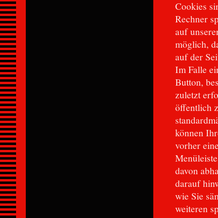
Cookies si
Rechner sp
auf unsere
möglich, d
auf der Se
Im Falle e
Button, be
zuletzt erf
öffentlich
standardmäß
können Ihr
vorher eine
Menüleiste
davon abha
darauf hin
wie Sie säm
weiteren s