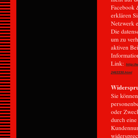
Facebook &
erklären Si
Netzwerk e
Die datensc
um zu verh
aktiven Be
Informatio
Link:
http:/
2463330.html
Widerspr
Sie können
personenb
oder Zweck
durch eine
Kundennum
widersprec