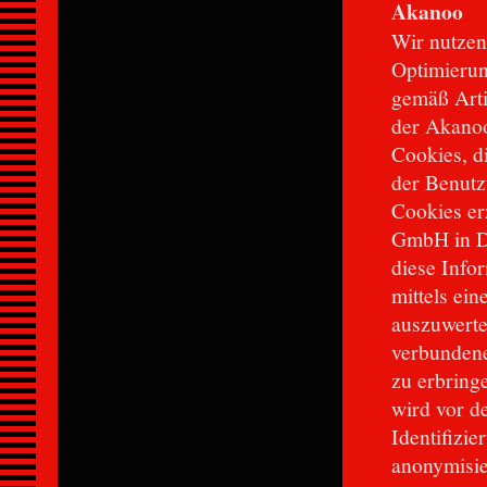
Akanoo
Wir nutzen
Optimierun
gemäß Arti
der Akano
Cookies, d
der Benutz
Cookies er
GmbH in De
diese Info
mittels ein
auszuwerte
verbundene
zu erbring
wird vor d
Identifizie
anonymisier