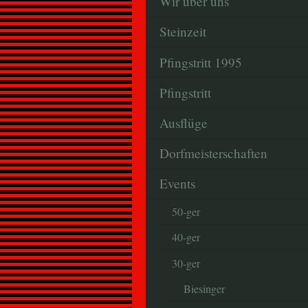
Wir über uns
Steinzeit
Pfingstritt 1995
Pfingstritt
Ausflüge
Dorfmeisterschaften
Events
50-ger
40-ger
30-ger
Biesinger