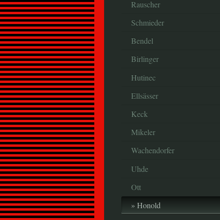
Rauscher
Schmieder
Bendel
Birlinger
Hutinec
Ellsässer
Keck
Mikeler
Wachendorfer
Uhde
Ott
Honold