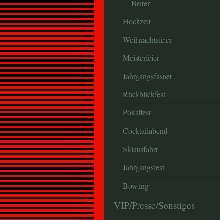
Beiter
Hochzeit
Weihnachtsfeier
Meisterfeier
Jahrgangsfasnet
Rückblickfest
Pokalfest
Cocktailabend
Skiausfahrt
Jahrgangsfest
Bowling
VIP/Presse/Sonstiges