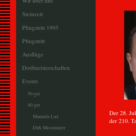
Wir über uns
Steinzeit
Pfingstritt 1995
Pfingstritt
Ausflüge
Dorfmeisterschaften
Events
50-ger
40-ger
Der 28. Ju
Manuela Lux
der 210. T
Dirk Moosmayer