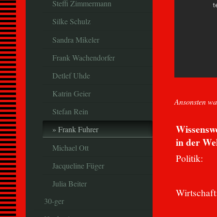
Steffi Zimmermann
Silke Schulz
Sandra Mikeler
Frank Wachendorfer
Detlef Uhde
Katrin Geier
Ansonsten war
Stefan Rein
Wissenswe
Frank Fuhrer
in der Wel
Michael Ott
Politik:
Jacqueline Füger
Julia Beiter
Wirtschaft
30-ger