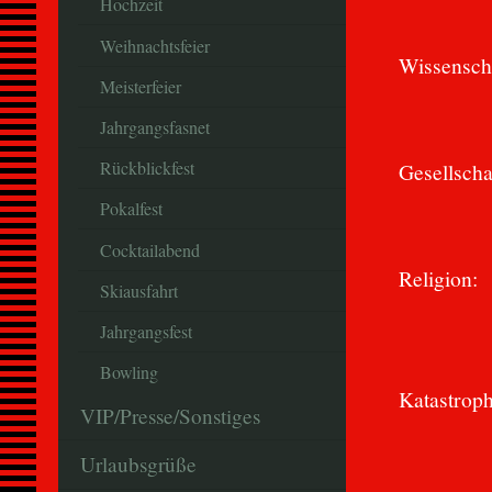
Hochzeit
Weihnachtsfeier
Wissensch
Meisterfeier
Jahrgangsfasnet
Rückblickfest
Gesellscha
Pokalfest
Cocktailabend
Religion:
Skiausfahrt
Jahrgangsfest
Bowling
Katastrop
VIP/Presse/Sonstiges
Urlaubsgrüße