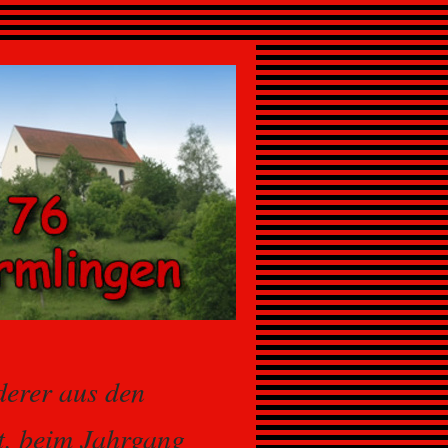
erer aus den
t, beim Jahrgang