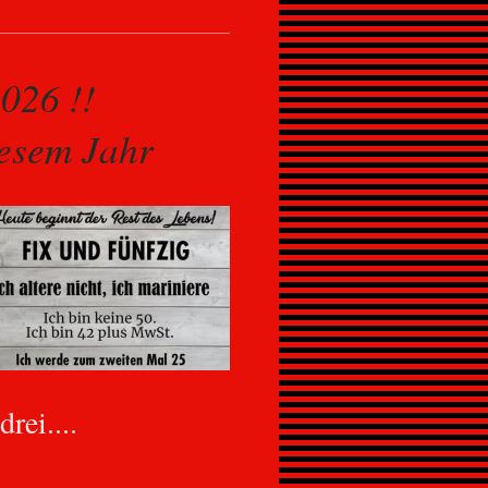
 2026 !!
iesem Jahr
rei....