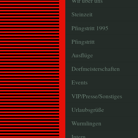
Wir über uns
Steinzeit
Pfingstritt 1995
Pfingstritt
Ausflüge
Dorfmeisterschaften
Events
VIP/Presse/Sonstiges
Urlaubsgrüße
Wurmlingen
Intern