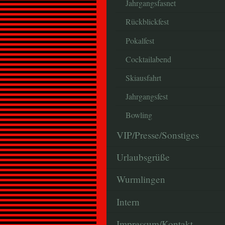
Jahrgangsfasnet
Rückblickfest
Pokalfest
Cocktailabend
Skiausfahrt
Jahrgangsfest
Bowling
VIP/Presse/Sonstiges
Urlaubsgrüße
Wurmlingen
Intern
Impressum/Kontakt