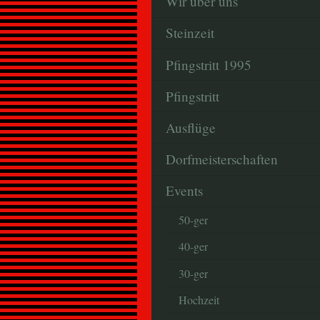
Wir über uns
Steinzeit
Pfingstritt 1995
Pfingstritt
Ausflüge
Dorfmeisterschaften
Events
50-ger
40-ger
30-ger
Hochzeit