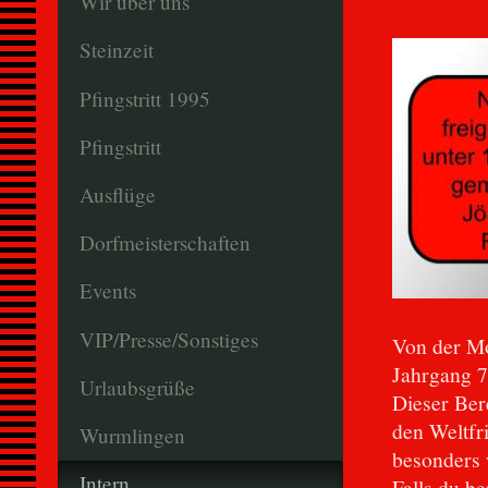
Wir über uns
Steinzeit
Pfingstritt 1995
Pfingstritt
Ausflüge
Dorfmeisterschaften
Events
VIP/Presse/Sonstiges
Von der Mo
Jahrgang 7
Urlaubsgrüße
Dieser Ber
den Weltfr
Wurmlingen
besonders 
Intern
Falls du b