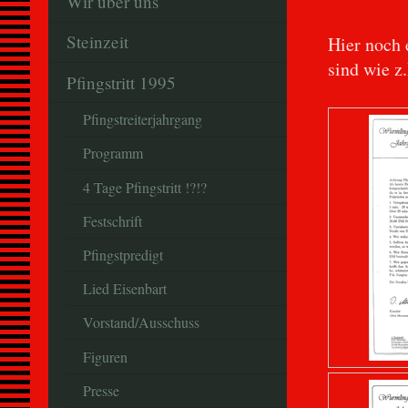
Wir über uns
Steinzeit
Hier noch 
sind wie z.
Pfingstritt 1995
Pfingstreiterjahrgang
Programm
4 Tage Pfingstritt !?!?
Festschrift
Pfingstpredigt
Lied Eisenbart
Vorstand/Ausschuss
Figuren
Presse