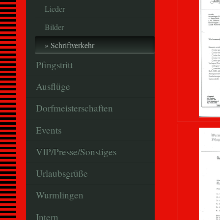
Lieder
Bilder
Schriftverkehr
Pfingstritt
Ausflüge
Dorfmeisterschaften
Events
VIP/Presse/Sonstiges
Urlaubsgrüße
Wurmlingen
Intern