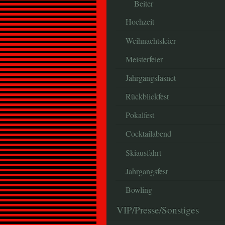
Beiter
Hochzeit
Weihnachtsfeier
Meisterfeier
Jahrgangsfasnet
Rückblickfest
Pokalfest
Cocktailabend
Skiausfahrt
Jahrgangsfest
Bowling
VIP/Presse/Sonstiges