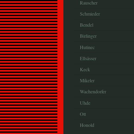
Rauscher
Schmieder
Bendel
Birlinger
Hutinec
Ellsässer
Keck
Mikeler
Wachendorfer
Uhde
Ott
Honold