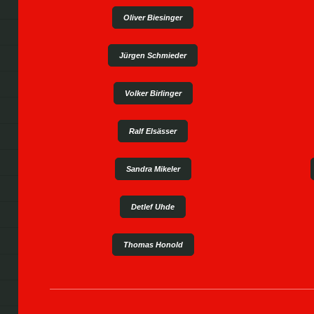
Oliver Biesinger
Jürgen Schmieder
Volker Birlinger
Ralf Elsässer
Sandra Mikeler
Detlef Uhde
Thomas Honold