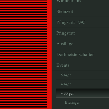
Wir über uns
Steinzeit
Pfingstritt 1995
Pfingstritt
Ausflüge
Dorfmeisterschaften
Events
50-ger
40-ger
30-ger
Biesinger