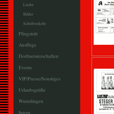
Lieder
Bilder
Schriftverkehr
Pfingstritt
Ausflüge
Dorfmeisterschaften
Events
VIP/Presse/Sonstiges
Urlaubsgrüße
Wurmlingen
Intern