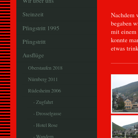
Wir über uns
Steinzeit
Nachdem w
begaben wi
Pfingstritt 1995
mit einem
konnte man
Pfingstritt
etwas trin
Ausflüge
Oberstaufen 2018
Nürnberg 2011
Rüdesheim 2006
- Zugfahrt
- Drosselgasse
- Hotel Rose
- Wandern