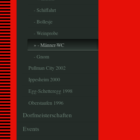
- Schiffahrt
- Bollesje
- Weinprobe
- Männer-WC
- Gnom
Pullman City 2002
Ippesheim 2000
Egg-Schetteregg 1998
Oberstaufen 1996
Dorfmeisterschaften
Events