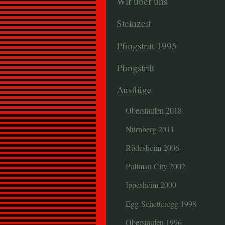
Wir über uns
Steinzeit
Pfingstritt 1995
Pfingstritt
Ausflüge
Oberstaufen 2018
Nürnberg 2011
Rüdesheim 2006
Pullman City 2002
Ippesheim 2000
Egg-Schetteregg 1998
Oberstaufen 1996