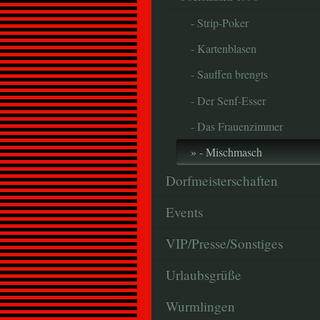
- Strip-Poker
- Kartenblasen
- Sauffen brengts
- Der Senf-Esser
- Das Frauenzimmer
- Mischmasch
Dorfmeisterschaften
Events
VIP/Presse/Sonstiges
Urlaubsgrüße
Wurmlingen