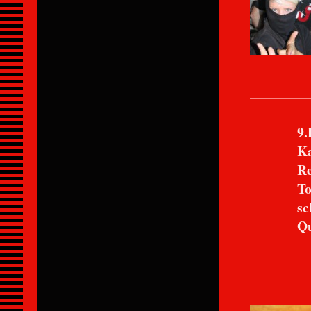
9.Pl
Katri
Rennzei
TopSpee
schnells
Qualify