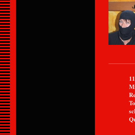
11.Pl
Micha
Rennzei
TopSpee
schnells
Qualify