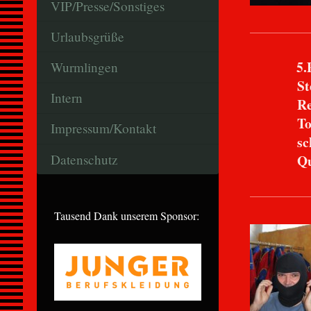
VIP/Presse/Sonstiges
Urlaubsgrüße
5.
Wurmlingen
Stefa
Intern
Rennzei
TopSpee
Impressum/Kontakt
schnells
Qualify
Datenschutz
Tausend Dank unserem Sponsor: