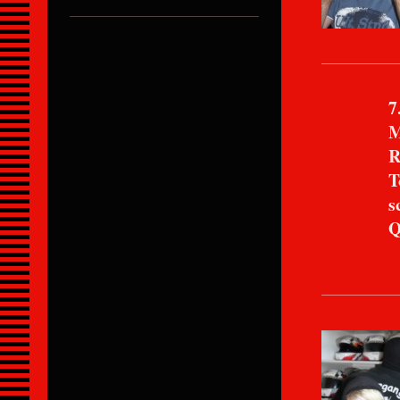
7.Pl
Mario
Rennzei
TopSpee
schnells
Qualify