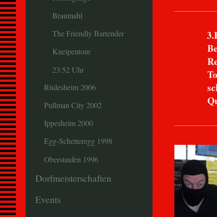
Braumahl
3.
The Friendly Bartender
Bernd
Kneipentour
Rennzeit
23:52 Uhr
TopSpee
schnells
Rüdesheim 2006
Qualify
Pullman City 2002
Ippesheim 2000
Egg-Schetteregg 1998
Oberstaufen 1996
Dorfmeisterschaften
Events