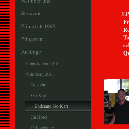
Wir über uns
Steinzeit
1.Pla
Frank 
Pfingstritt 1995
Rennzei
TopSpee
Pfingstritt
schnells
Ausflüge
Qualifyi
Oberstaufen 2018
Nürnberg 2011
Busfahrt
Go-Kart
Endstand Go-Kart
Im Hotel
Felsengänge