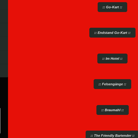
:: Go-Kart ::
:: Endstand Go-Kart ::
:: Im Hotel ::
:: Felsengänge ::
:: Braumahl ::
:: The Friendly Bartender ::