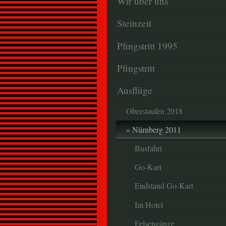
Wir über uns
Steinzeit
Pfingstritt 1995
Pfingstritt
Ausflüge
Oberstaufen 2018
Nürnberg 2011
Busfahrt
Go-Kart
Endstand Go-Kart
Im Hotel
Felsengänge