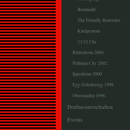
Braumahl
The Friendly Bartender
Kneipentour
23:52 Uhr
Rüdesheim 2006
Pullman City 2002
Ippesheim 2000
Egg-Schetteregg 1998
Oberstaufen 1996
Dorfmeisterschaften
Events